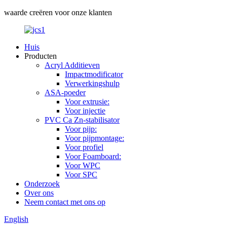
waarde creëren voor onze klanten
Huis
Producten
Acryl Additieven
Impactmodificator
Verwerkingshulp
ASA-poeder
Voor extrusie:
Voor injectie
PVC Ca Zn-stabilisator
Voor pijp:
Voor pijpmontage:
Voor profiel
Voor Foamboard:
Voor WPC
Voor SPC
Onderzoek
Over ons
Neem contact met ons op
English