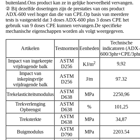
buitenland.Ons product kan ze in gelijke hoeveelheid vervangen.
② Bij dezelfde doseringen zijn de prestaties van ons product
ADX-600 veel hoger dan die van CPE.Op basis van meerdere
tests is vastgesteld dat 3 doses ADX-600 plus 3 doses CPE het
gebruik van 9 doses CPE kunnen vervangen.De specifieke
mechanische eigenschappen worden als volgt weergegeven.
Technische
Artikelen
Testnormen
Eenheden
indicatoren (ADX-
600/3phr+CPE/3phr
Impact van ingekeepte
ASTM
2
9,92
KJ/m
vrijdragende balk
D256
Impact van
ASTM
inkepingvrije
J/m
97.32
D256
vrijdragende balk
ASTM
Trekelasticiteitsmodulus
MPa
2250,96
D638
Trekverlenging
ASTM
%
101,25
Opbrengst
D638
ASTM
Treksterkte
MPa
34,87
D638
ASTM
Buigmodulus
MPa
2203.54
D790