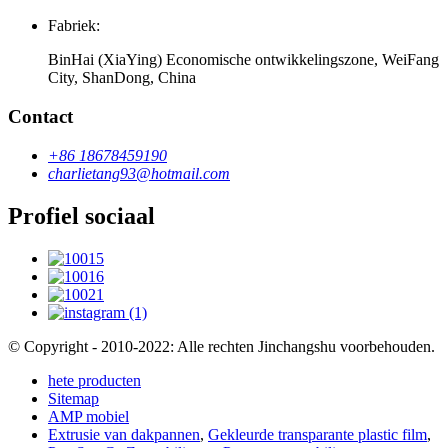
Fabriek:
BinHai (XiaYing) Economische ontwikkelingszone, WeiFang
City, ShanDong, China
Contact
+86 18678459190
charlietang93@hotmail.com
Profiel sociaal
© Copyright - 2010-2022: Alle rechten Jinchangshu voorbehouden.
hete producten
Sitemap
AMP mobiel
Extrusie van dakpannen
,
Gekleurde transparante plastic film
,