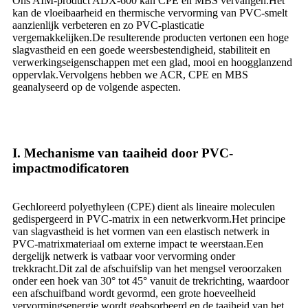
Ons AIM-product ADX-600 kan CPE en MBS vervangen.Het
kan de vloeibaarheid en thermische vervorming van PVC-smelt
aanzienlijk verbeteren en zo PVC-plasticatie
vergemakkelijken.De resulterende producten vertonen een hoge
slagvastheid en een goede weersbestendigheid, stabiliteit en
verwerkingseigenschappen met een glad, mooi en hoogglanzend
oppervlak.Vervolgens hebben we ACR, CPE en MBS
geanalyseerd op de volgende aspecten.
I. Mechanisme van taaiheid door PVC-
impactmodificatoren
Gechloreerd polyethyleen (CPE) dient als lineaire moleculen
gedispergeerd in PVC-matrix in een netwerkvorm.Het principe
van slagvastheid is het vormen van een elastisch netwerk in
PVC-matrixmateriaal om externe impact te weerstaan.Een
dergelijk netwerk is vatbaar voor vervorming onder
trekkracht.Dit zal de afschuifslip van het mengsel veroorzaken
onder een hoek van 30° tot 45° vanuit de trekrichting, waardoor
een afschuifband wordt gevormd, een grote hoeveelheid
vervormingsenergie wordt geabsorbeerd en de taaiheid van het