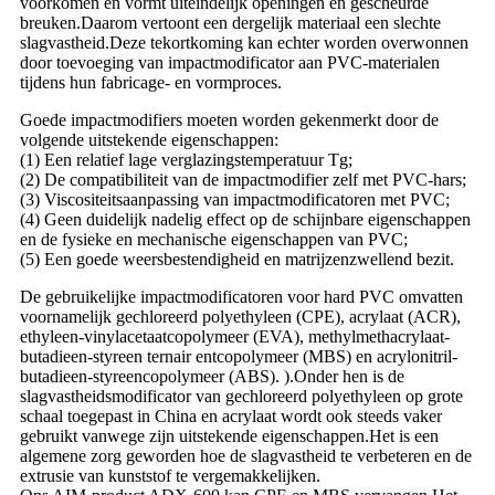
voorkomen en vormt uiteindelijk openingen en gescheurde
breuken.Daarom vertoont een dergelijk materiaal een slechte
slagvastheid.Deze tekortkoming kan echter worden overwonnen
door toevoeging van impactmodificator aan PVC-materialen
tijdens hun fabricage- en vormproces.
Goede impactmodifiers moeten worden gekenmerkt door de
volgende uitstekende eigenschappen:
(1) Een relatief lage verglazingstemperatuur Tg;
(2) De compatibiliteit van de impactmodifier zelf met PVC-hars;
(3) Viscositeitsaanpassing van impactmodificatoren met PVC;
(4) Geen duidelijk nadelig effect op de schijnbare eigenschappen
en de fysieke en mechanische eigenschappen van PVC;
(5) Een goede weersbestendigheid en matrijzenzwellend bezit.
De gebruikelijke impactmodificatoren voor hard PVC omvatten
voornamelijk gechloreerd polyethyleen (CPE), acrylaat (ACR),
ethyleen-vinylacetaatcopolymeer (EVA), methylmethacrylaat-
butadieen-styreen ternair entcopolymeer (MBS) en acrylonitril-
butadieen-styreencopolymeer (ABS). ).Onder hen is de
slagvastheidsmodificator van gechloreerd polyethyleen op grote
schaal toegepast in China en acrylaat wordt ook steeds vaker
gebruikt vanwege zijn uitstekende eigenschappen.Het is een
algemene zorg geworden hoe de slagvastheid te verbeteren en de
extrusie van kunststof te vergemakkelijken.