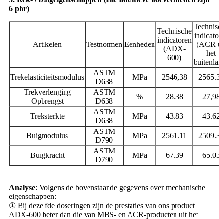
6 phr)
Technis
Technische
indicato
indicatoren
Artikelen
Testnormen
Eenheden
(ACR u
(ADX-
het
600)
buitenla
ASTM
Trekelasticiteitsmodulus
MPa
2546,38
2565.
D638
Trekverlenging
ASTM
%
28.38
27,9
Opbrengst
D638
ASTM
Treksterkte
MPa
43.83
43.6
D638
ASTM
Buigmodulus
MPa
2561.11
2509.
D790
ASTM
Buigkracht
MPa
67.39
65.0
D790
Analyse
: Volgens de bovenstaande gegevens over mechanische
eigenschappen:
① Bij dezelfde doseringen zijn de prestaties van ons product
ADX-600 beter dan die van MBS- en ACR-producten uit het