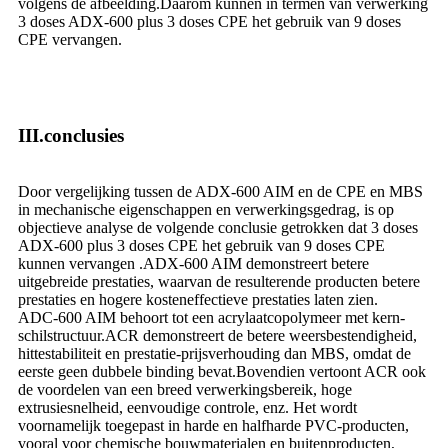
volgens de afbeelding.Daarom kunnen in termen van verwerking
3 doses ADX-600 plus 3 doses CPE het gebruik van 9 doses
CPE vervangen.
III.conclusies
Door vergelijking tussen de ADX-600 AIM en de CPE en MBS
in mechanische eigenschappen en verwerkingsgedrag, is op
objectieve analyse de volgende conclusie getrokken dat 3 doses
ADX-600 plus 3 doses CPE het gebruik van 9 doses CPE
kunnen vervangen .ADX-600 AIM demonstreert betere
uitgebreide prestaties, waarvan de resulterende producten betere
prestaties en hogere kosteneffectieve prestaties laten zien.
ADC-600 AIM behoort tot een acrylaatcopolymeer met kern-
schilstructuur.ACR demonstreert de betere weersbestendigheid,
hittestabiliteit en prestatie-prijsverhouding dan MBS, omdat de
eerste geen dubbele binding bevat.Bovendien vertoont ACR ook
de voordelen van een breed verwerkingsbereik, hoge
extrusiesnelheid, eenvoudige controle, enz. Het wordt
voornamelijk toegepast in harde en halfharde PVC-producten,
vooral voor chemische bouwmaterialen en buitenproducten,