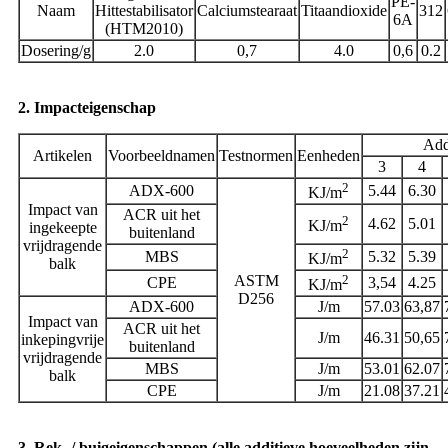
PE-
Naam
Hittestabilisator
Calciumstearaat
Titaandioxide
312
6A
(HTM2010)
Dosering/g
2.0
0,7
4.0
0,6
0.2
2. Impacteigenschap
Add
Artikelen
Voorbeeldnamen
Testnormen
Eenheden
3
4
2
ADX-600
5.44
6.30
KJ/m
Impact van
ACR uit het
2
4.62
5.01
KJ/m
ingekeepte
buitenland
vrijdragende
2
MBS
5.32
5.39
KJ/m
balk
ASTM
2
CPE
3,54
4.25
KJ/m
D256
ADX-600
J/m
57.03
63,87
Impact van
ACR uit het
J/m
46.31
50,65
inkepingvrije
buitenland
vrijdragende
MBS
J/m
53.01
62.07
balk
CPE
J/m
21.08
37.21
3. Rek- / buigeigenschappen (alle additieve hoeveelheden zijn